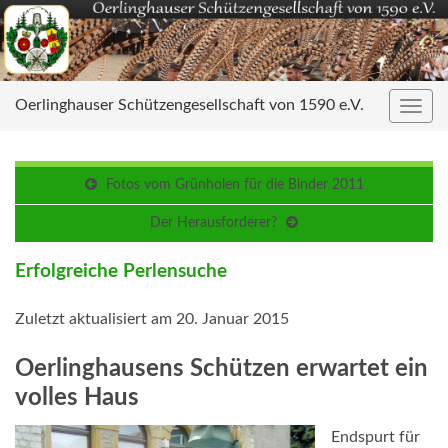
Oerlinghauser Schützengesellschaft von 1590 e.V.
Navig
umsc
Fotos vom Grünholen für die Binder 2011
Der Herausforderer?
Erfolgreiche Perlensuche
Zuletzt aktualisiert am 20. Januar 2015
Oerlinghausens Schützen erwartet ein
volles Haus
Endspurt für