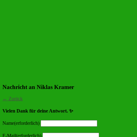
Nachricht an Niklas Kramer
← Zurück
Vielen Dank für deine Antwort. ✨
Name
(erforderlich)
E-Mail
(erforderlich)