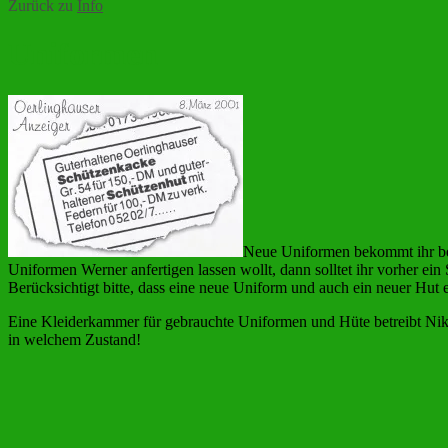
Zurück zu
Info
Uniformen
Neue Uniformen bekommt ihr be
Uniformen Werner anfertigen lassen wollt, dann solltet ihr vorher 
Berücksichtigt bitte, dass eine neue Uniform und auch ein neuer Hut 
Eine Kleiderkammer für gebrauchte Uniformen und Hüte betreibt Niklas
in welchem Zustand!