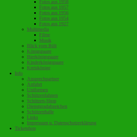
Fotos aus 1958
Fotos aus 1957
Fotos aus 1956
Fotos aus 1954
Fotos aus 1927
Multimedia
Filme
Musik
Blick vom Bült
Königspaare
Bierkönigspaare
Kinderkönigspaare
Kreiskönige
Info
Ansprechpartner
Anfahrt
Uniformen
Schützenfahnen
Schützen-Shop
Dienstgradabzeichen
Schützenhalle
Links
Impressum u. Datenschutzerklärung
Ticketshop