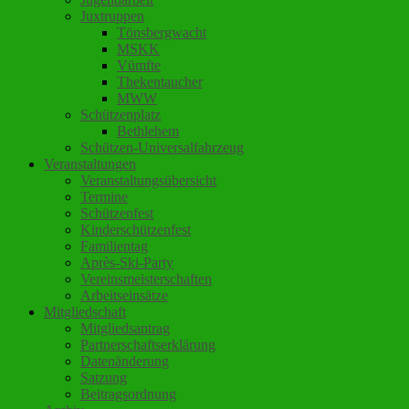
Juxtruppen
Tönsbergwacht
MSKK
Vümfte
Thekentaucher
MWW
Schützenplatz
Bethlehem
Schützen-Universalfahrzeug
Veranstaltungen
Veranstaltungsübersicht
Termine
Schützenfest
Kinderschützenfest
Familientag
Après-Ski-Party
Vereinsmeisterschaften
Arbeitseinsätze
Mitgliedschaft
Mitgliedsantrag
Partnerschaftserklärung
Datenänderung
Satzung
Beitragsordnung