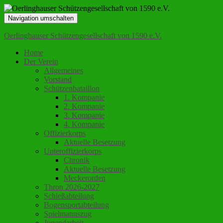
Navigation umschalten
Oerlinghauser Schützengesellschaft von 1590 e.V.
Home
Der Verein
Allgemeines
Vorstand
Schützenbataillon
1. Kompanie
2. Kompanie
3. Kompanie
4. Kompanie
Offizierkorps
Aktuelle Besetzung
Unteroffizierkorps
Chronik
Aktuelle Besetzung
Meckerorden
Thron 2026-2027
Schießabteilung
Bogensportabteilung
Spielmannszug
Jugendarbeit