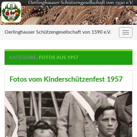
Oerlinghauser Schützengesellschaft von 1590 e.V.
Navig
umsc
KATEGORIE:
FOTOS AUS 1957
Fotos vom Kinderschützenfest 1957