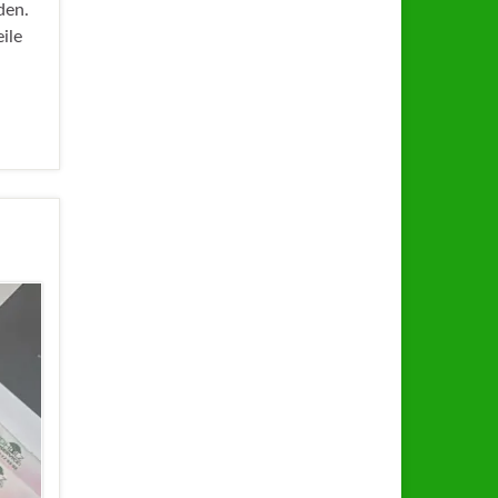
den.
ile