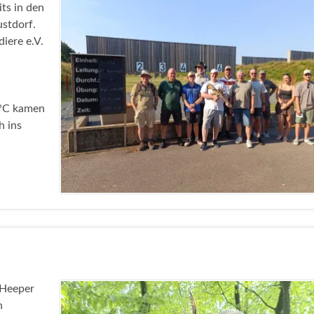
ts in den
stdorf.
iere e.V.
 °C kamen
h ins
 Heeper
n