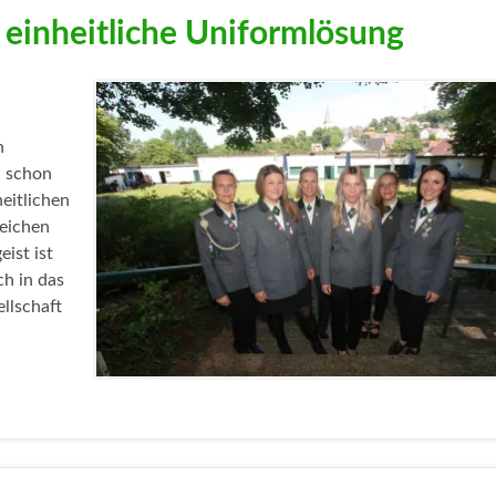
 einheitliche Uniformlösung
n
n schon
eitlichen
reichen
ist ist
ch in das
llschaft