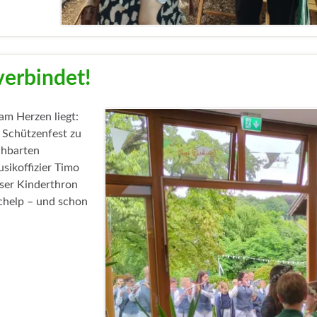
verbindet!
 am Herzen liegt:
 Schützenfest zu
hbarten
sikoffizier Timo
nser Kinderthron
chelp – und schon