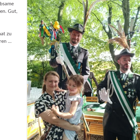
ebsame
en. Gut,
hat zu
eren …