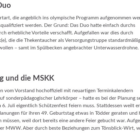
-Duo
ortart, die angeblich ins olympische Programm aufgenommen we
isqualifiziert werden. Der Grund: Das Duo hatte einfach durchs
h erhebliche Vorteile verschafft. Aufgefallen war dies durch
(e), die die Thekentaucher als Versorgungstruppe standardmäßi
wollen – samt im Spülbecken angebrachter Unterwasserdrohne.
ing und die MSKK
n vom Vorstand hochoffiziell mit neuartigen Terminkalendern
ruf sonderpädagogischer Lehrkörper – hatte es bei der Planung s
 6. Juli eigentlich Schützenfest feiern muss. Stattdessen weilt e
lanungen für ihren 49. Geburtstag etwas in Tödder geraten und 
en müssen, weil dort bereits eine andere Feier gebucht war. Aufg
 der MWW. Aber durch beste Beziehungen zum Tönsblick-Wirt, w