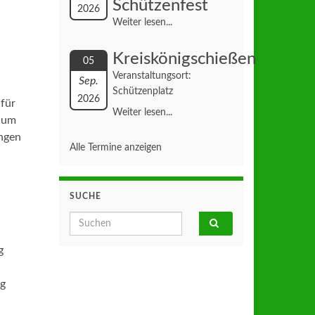
Schützenfest
2026
Weiter lesen...
Kreiskönigschießen
05
Veranstaltungsort:
Sep.
Schützenplatz
2026
für
Weiter lesen...
, um
ngen
Alle Termine anzeigen
SUCHE
Search for:
g
kg