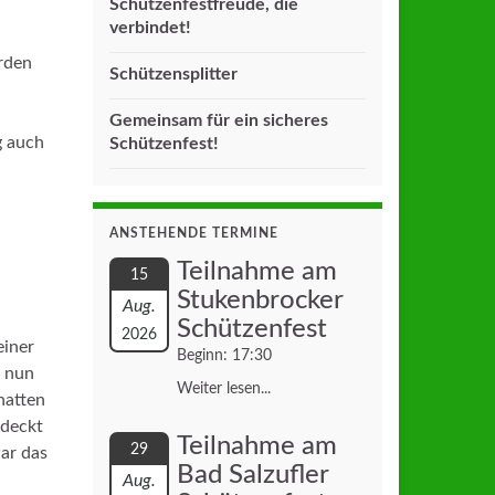
Schützenfestfreude, die
verbindet!
rden
Schützensplitter
Gemeinsam für ein sicheres
g auch
Schützenfest!
ANSTEHENDE TERMINE
Teilnahme am
15
Stukenbrocker
Aug.
Schützenfest
2026
einer
Beginn: 17:30
r nun
Weiter lesen...
hatten
edeckt
Teilnahme am
29
ar das
Bad Salzufler
Aug.