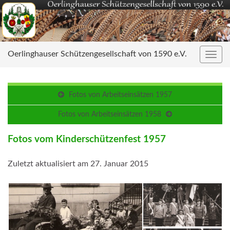
Oerlinghauser Schützengesellschaft von 1590 e.V.
Navig
umsc
Fotos von Arbeitseinsätzen 1957
Fotos von Arbeitseinsätzen 1958
Fotos vom Kinderschützenfest 1957
Zuletzt aktualisiert am 27. Januar 2015