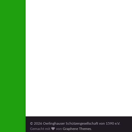
© 2026 Oerlinghauser Schützengesellschaft von 1590 e.V.
Gemacht mit
von
Graphene Themes
.