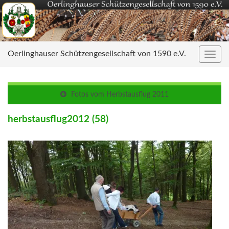
Oerlinghauser Schützengesellschaft von 1590 e.V.
Navig
umsc
Fotos vom Herbstausflug 2011
herbstausflug2012 (58)