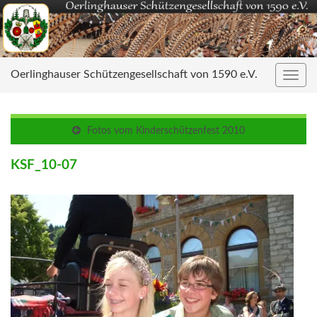
Oerlinghauser Schützengesellschaft von 1590 e.V.
Navig
umsc
Fotos vom Kinderschützenfest 2010
KSF_10-07