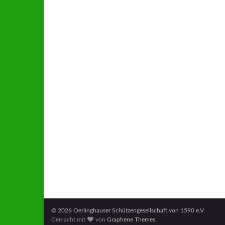
© 2026 Oerlinghauser Schützengesellschaft von 1590 e.V.
Gemacht mit
von
Graphene Themes
.