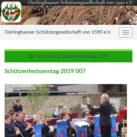
Oerlinghauser Schützengesellschaft von 1590 e.V.
Navig
umsc
Fotos vom Schützenfestsonntag 2019
Schützenfestsonntag 2019 007