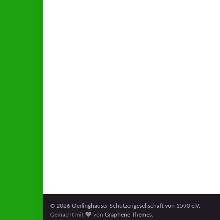
© 2026 Oerlinghauser Schützengesellschaft von 1590 e.V.
Gemacht mit
von
Graphene Themes
.