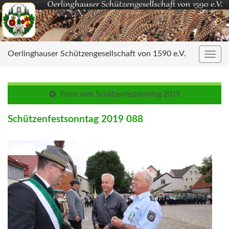
Oerlinghauser Schützengesellschaft von 1590 e.V.
Navig
umsc
Fotos vom Schützenfestsonntag 2019
Schützenfestsonntag 2019 088