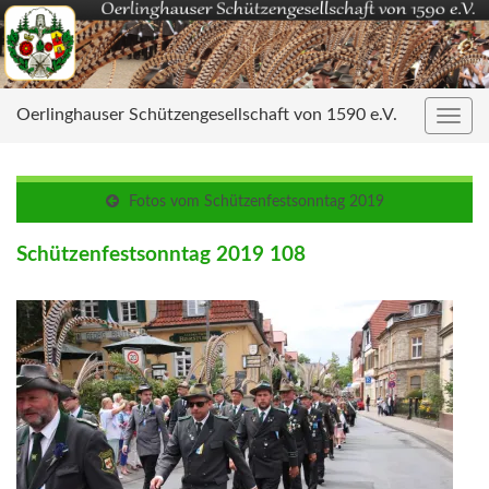
Oerlinghauser Schützengesellschaft von 1590 e.V.
Navig
umsc
Fotos vom Schützenfestsonntag 2019
Schützenfestsonntag 2019 108