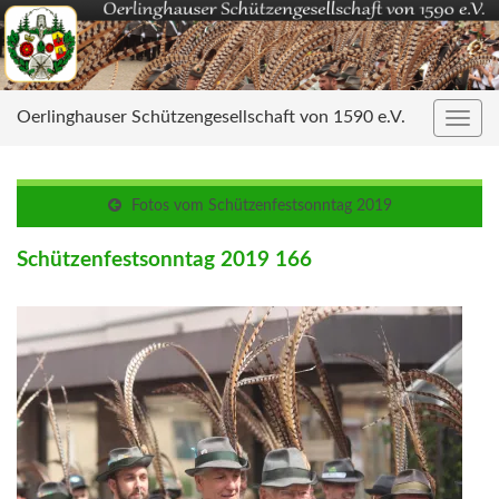
Oerlinghauser Schützengesellschaft von 1590 e.V.
Navig
umsc
Fotos vom Schützenfestsonntag 2019
Schützenfestsonntag 2019 166