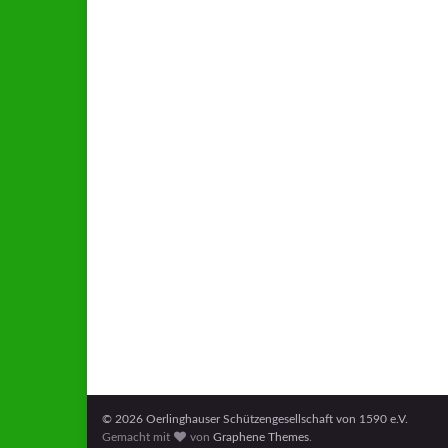
© 2026 Oerlinghauser Schützengesellschaft von 1590 e.V.
Gemacht mit
von
Graphene Themes
.