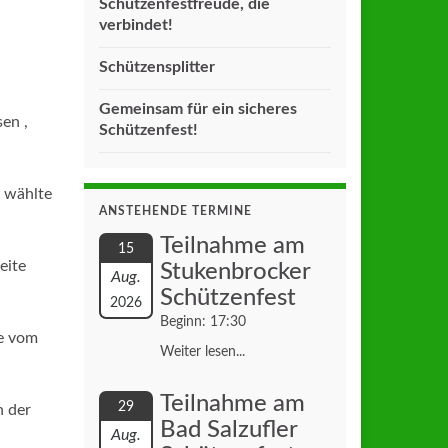
Schützenfestfreude, die
verbindet!
Schützensplitter
Gemeinsam für ein sicheres
en ,
Schützenfest!
 wählte
ANSTEHENDE TERMINE
Teilnahme am
15
eite
Stukenbrocker
Aug.
Schützenfest
2026
Beginn: 17:30
ne vom
Weiter lesen...
Teilnahme am
29
n der
Bad Salzufler
Aug.