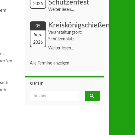
Schützenfest
2026
Weiter lesen...
nem
Kreiskönigschießen
05
Veranstaltungsort:
Sep.
Schützenplatz
2026
Weiter lesen...
rs-
werfen
Alle Termine anzeigen
sich
SUCHE
ach
Search for: