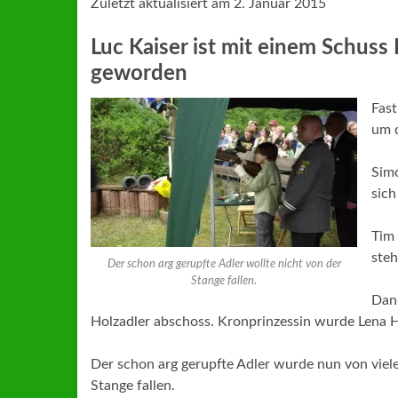
Zuletzt aktualisiert am 2. Januar 2015
Luc Kaiser ist mit einem Schus
geworden
Fast
um d
Simo
sich
Tim 
ste
Der schon arg gerupfte Adler wollte nicht von der
Stange fallen.
Dann
Holzadler abschoss. Kronprinzessin wurde Lena 
Der schon arg gerupfte Adler wurde nun von viele
Stange fallen.