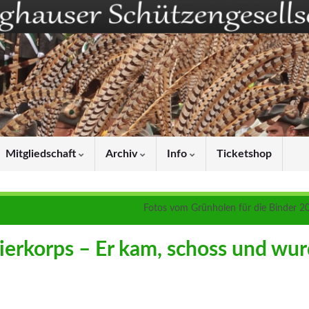
Mitgliedschaft
Archiv
Info
Ticketshop
Fotos vom Grünholen für die Binder 2
ierkorps – Er kam, schoss und wu