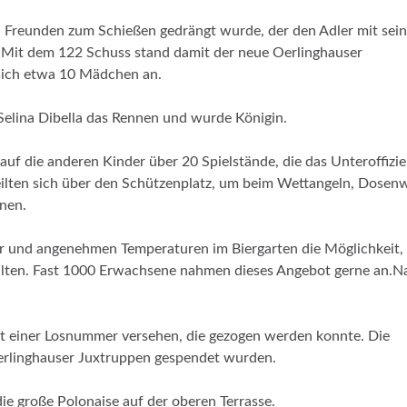
n Freunden zum Schießen gedrängt wurde, der den Adler mit sei
. Mit dem 122 Schuss stand damit der neue Oerlinghauser
 sich etwa 10 Mädchen an.
Selina Dibella das Rennen und wurde Königin.
f die anderen Kinder über 20 Spielstände, die das Unteroffizie
eilten sich über den Schützenplatz, um beim Wettangeln, Dosen
nnen.
r und angenehmen Temperaturen im Biergarten die Möglichkeit, 
alten. Fast 1000 Erwachsene nahmen dieses Angebot gerne an.N
 mit einer Losnummer versehen, die gezogen werden konnte. Die
Oerlinghauser Juxtruppen gespendet wurden.
e große Polonaise auf der oberen Terrasse.