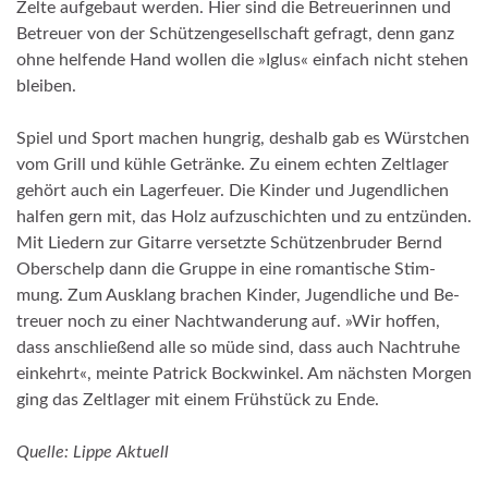
Zelte auf­ge­baut wer­den. Hier sind die Be­treue­rin­nen und
Be­treuer von der Schüt­zen­ge­sell­schaft ge­fragt, denn ganz
ohne hel­fende Hand wol­len die »Iglus« ein­fach nicht ste­hen
blei­ben.
Spiel und Sport ma­chen hung­rig, des­halb gab es Würst­chen
vom Grill und kühle Ge­trän­ke. Zu ei­nem ech­ten Zelt­la­ger
gehört auch ein La­ger­feu­er. Die Kin­der und Ju­gend­li­chen
hal­fen gern mit, das Holz auf­zu­schich­ten und zu ent­zün­den.
Mit Lie­dern zur Gi­tarre ver­setzte Schüt­zen­bru­der Bernd
­
Ober­schelp dann die Gruppe in eine ro­man­ti­sche Stim­
mung. Zum Aus­klang bra­chen Kin­der, Ju­gend­li­che und Be­
treuer noch zu ei­ner Nacht­wan­de­rung auf. »Wir hof­fen,
dass an­sch­ließend alle so müde sind, dass auch Nachtruhe
ein­kehr­t«, meinte Pa­trick Bock­win­kel. Am nächs­ten Mor­gen
ging das Zelt­la­ger mit ei­nem Frühstück zu En­de.
Quelle: Lippe Aktuell