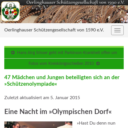
Oerlinghauser Schützengesellschaft von 1590 e.V.
Navig
umsc
Hans-Jörg Stisser geht mit Parkinson-Krankheit offen um
Fotos vom Kreiskönigsschießen 2010
47 Mädchen und Jungen beteiligten sich an der
»Schützenolympiade«
Zuletzt aktualisiert am 5. Januar 2015
Eine Nacht im »Olympischen Dorf«
»Hast Du denn nun