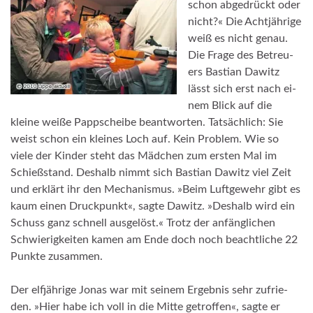
schon ab­ge­drückt oder
nicht?« Die Acht­jäh­rige
weiß es nicht ge­nau.
Die Frage des Be­treu­
ers Bas­tian Da­witz
lässt sich erst nach ei­
nem Blick auf die
kleine weiße Papp­scheibe be­ant­wor­ten. Tatsäch­lich: Sie
weist schon ein klei­nes Loch auf. Kein Pro­blem. Wie so
viele der Kin­der steht das Mäd­chen zum ers­ten Mal im
Schieß­stand. Des­halb nimmt sich Bas­tian Da­witz viel Zeit
und er­klärt ihr den Me­cha­nis­mus. »­Beim Luft­ge­wehr gibt es
kaum einen Druck­punk­t«, sagte Da­witz. »­Des­halb wird ein
Schuss ganz schnell aus­gelöst.« Trotz der an­fäng­li­chen
Schwie­rig­kei­ten ka­men am Ende doch noch be­acht­li­che 22
Punkte zu­sam­men.
­Der elf­jäh­rige Jo­nas war mit sei­nem Er­geb­nis sehr zu­frie­
den. »Hier habe ich voll in die Mitte ge­trof­fen«, sagte er