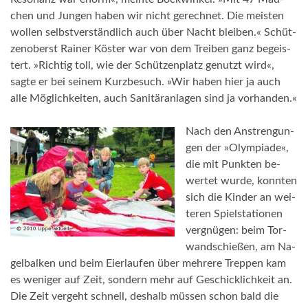
chen und Jun­gen ha­ben wir nicht ge­rech­net. Die meis­ten
wol­len selbst­ver­ständ­lich auch ü­ber Nacht blei­ben.« Schüt­
zen­oberst Rai­ner Kös­ter war von dem Trei­ben ganz be­geis­
tert. »Rich­tig toll, wie der Schüt­zen­platz ge­nutzt wird«,
sagte er bei sei­nem Kurz­be­such. »Wir ha­ben hier ja auch
alle Mög­lich­kei­ten, auch Sa­nitär­an­la­gen sind ja vor­han­den.«
Nach den An­stren­gun­
gen der »­Olym­pia­de«,
die mit Punk­ten be­
wer­tet wur­de, konn­ten
sich die Kin­der an wei­
te­ren Spiel­sta­tio­nen
ver­gnü­gen: beim Tor­
wand­schießen, am Na­
gel­bal­ken und beim Ei­er­lau­fen ü­ber meh­rere Trep­pen kam
es we­ni­ger auf Zeit, son­dern mehr auf Ge­schick­lich­keit an.
Die Zeit ver­geht schnell, des­halb müs­sen schon bald die