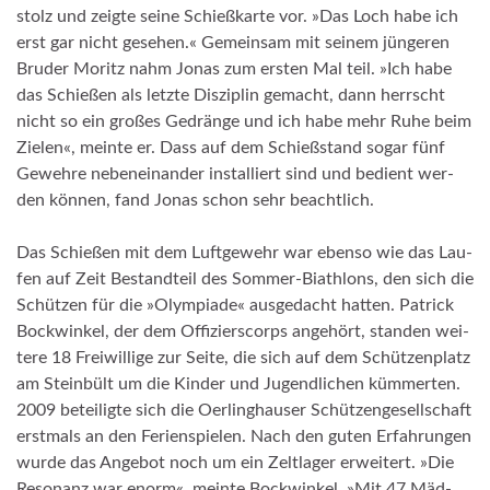
stolz und zeigte seine Schieß­karte vor. »Das Loch habe ich
erst gar nicht ge­se­hen.« Ge­mein­sam mit sei­nem jün­ge­ren
Bru­der Mo­ritz nahm Jo­nas zum ers­ten Mal teil. »Ich habe
das Schießen als letzte Dis­zi­plin ge­macht, dann herrscht
nicht so ein großes Ge­dränge und ich habe mehr Ruhe beim
Zie­len«, meinte er. Dass auf dem Schieß­stand so­gar fünf
Ge­wehre ne­ben­ein­an­der in­stal­liert sind und be­dient wer­
den kön­nen, fand Jo­nas schon sehr be­acht­lich.
Das Schießen mit dem Luft­ge­wehr war ebenso wie das Lau­
fen auf Zeit Be­stand­teil des Som­mer-Bi­ath­lons, den sich die
Schüt­zen für die »­Olym­pia­de« aus­ge­dacht hat­ten. Pa­trick
Bock­win­kel, der dem Of­fi­ziers­corps an­gehört, stan­den wei­
tere 18 Frei­wil­lige zur Sei­te, die sich auf dem Schüt­zen­platz
am Stein­bült um die Kin­der und Ju­gend­li­chen küm­mer­ten.
2009 be­tei­ligte sich die Oer­ling­hau­ser Schüt­zen­ge­sell­schaft
erst­mals an den Fe­ri­en­spie­len. Nach den gu­ten Er­fah­run­gen
wurde das An­ge­bot noch um ein Zelt­la­ger er­wei­tert. »­Die
Re­so­nanz war enor­m«, meinte Bock­win­kel. »­Mit 47 Mäd­