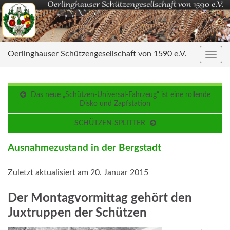
Oerlinghauser Schützengesellschaft von 1590 e.V.
Navig
umsc
Das neue „Schützen-Universal-Fahrzeug“ ist eine rollende
Disko und Zapfstation
SCHÜTZEN-SPLITTER
Ausnahmezustand in der Bergstadt
Zuletzt aktualisiert am 20. Januar 2015
Der Montagvormittag gehört den
Juxtruppen der Schützen