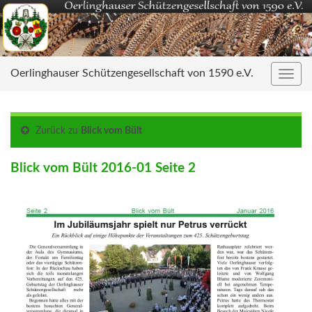
Oerlinghauser Schützengesellschaft von 1590 e.V.
Navig
umsc
Zurück zu
Blick vom Bült
Blick vom Bült 2016-01 Seite 2