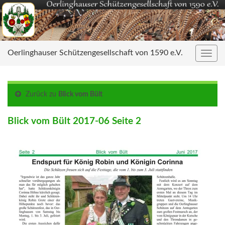
Oerlinghauser Schützengesellschaft von 1590 e.V.
Navig
umsc
Zurück zu
Blick vom Bült
Blick vom Bült 2017-06 Seite 2