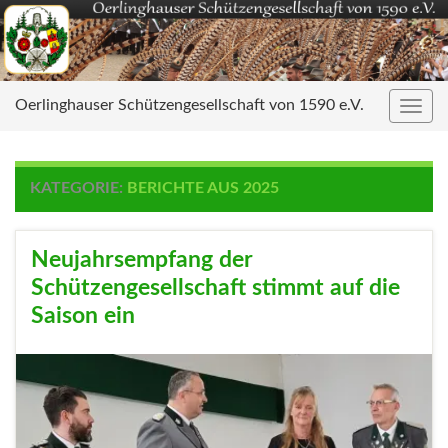
Oerlinghauser Schützengesellschaft von 1590 e.V.
Navig
umsc
KATEGORIE:
BERICHTE AUS 2025
Neujahrsempfang der
Schützengesellschaft stimmt auf die
Saison ein