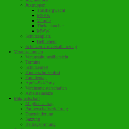
Juxtruppen
Tönsbergwacht
MSKK
Vümfte
Thekentaucher
MWW
Schützenplatz
Bethlehem
Schützen-Universalfahrzeug
Veranstaltungen
Veranstaltungsübersicht
Termine
Schützenfest
Kinderschützenfest
Familientag
Après-Ski-Party
Vereinsmeisterschaften
Arbeitseinsätze
Mitgliedschaft
Mitgliedsantrag
Partnerschaftserklärung
Datenänderung
Satzung
Beitragsordnung