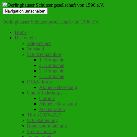
Navigation umschalten
Oerlinghauser Schützengesellschaft von 1590 e.V.
Home
Der Verein
Allgemeines
Vorstand
Schützenbataillon
1. Kompanie
2. Kompanie
3. Kompanie
4. Kompanie
Offizierkorps
Aktuelle Besetzung
Unteroffizierkorps
Chronik
Aktuelle Besetzung
Meckerorden
Thron 2026-2027
Schießabteilung
Bogensportabteilung
Spielmannszug
Jugendarbeit