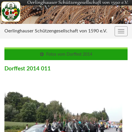
Oerlinghauser Schützengesellschaft von 1590 e.V.
Navig
umsc
Fotos vom Dorffest 2014
Dorffest 2014 011