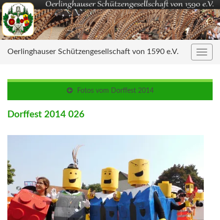
Oerlinghauser Schützengesellschaft von 1590 e.V.
Navig
umsc
Fotos vom Dorffest 2014
Dorffest 2014 026