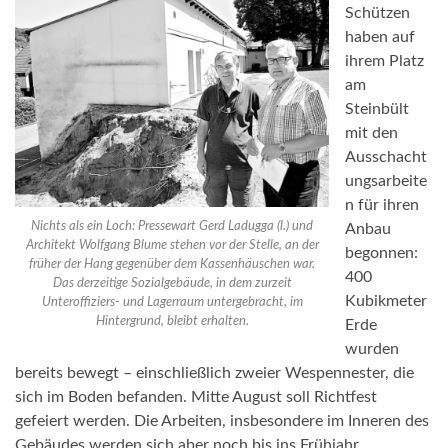
Schützen
haben auf
ihrem Platz
am
Steinbült
mit den
Ausschacht
ungsarbeite
n für ihren
Nichts als ein Loch: Pressewart Gerd Ladugga (l.) und
Anbau
Architekt Wolfgang Blume stehen vor der Stelle, an der
begonnen:
früher der Hang gegenüber dem Kassenhäuschen war.
400
Das derzeitige Sozialgebäude, in dem zurzeit
Kubikmeter
Unteroffiziers- und Lagerraum untergebracht, im
Hintergrund, bleibt erhalten.
Erde
wurden
bereits bewegt – einschließlich zweier Wespennester, die
sich im Boden befanden. Mitte August soll Richtfest
gefeiert werden. Die Arbeiten, insbesondere im Inneren des
Gebäudes werden sich aber noch bis ins Frühjahr