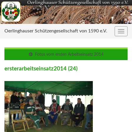
Oerlinghauser Schützengesellschaft von 1590 e.V.
Navig
umsc
Fotos vom ersten Arbeitseinsatz 2014
ersterarbeitseinsatz2014 (24)