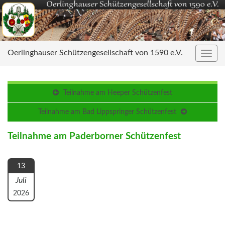
Oerlinghauser Schützengesellschaft von 1590 e.V.
Navig
umsc
Teilnahme am Heeper Schützenfest
Teilnahme am Bad Lippspringer Schützenfest
Teilnahme am Paderborner Schützenfest
13
Juli
2026