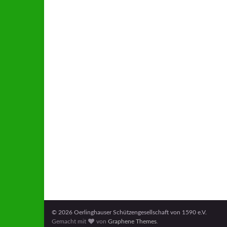
© 2026 Oerlinghauser Schützengesellschaft von 1590 e.V.
Gemacht mit
von
Graphene Themes
.