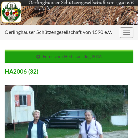
Oerlinghauser Schützengesellschaft von 1590 e.V.
Navig
umsc
Fotos vom Herbstausflug 2006
HA2006 (32)