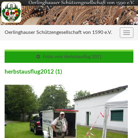
Oerlinghauser Schützengesellschaft von 1590 e.V.
Navig
umsc
Fotos vom Herbstausflug 2011
herbstausflug2012 (1)