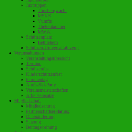
Juxtruppen
Tönsbergwacht
MSKK
Vümfte
Thekentaucher
MWW
Schützenplatz
Bethlehem
Schützen-Universalfahrzeug
Veranstaltungen
Veranstaltungsübersicht
Termine
Schützenfest
Kinderschützenfest
Familientag
Après-Ski-Party
Vereinsmeisterschaften
Arbeitseinsätze
Mitgliedschaft
Mitgliedsantrag
Partnerschaftserklärung
Datenänderung
Satzung
Beitragsordnung