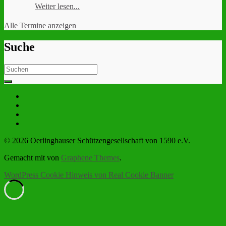
Weiter lesen...
Alle Termine anzeigen
Suche
Search
for:
© 2026 Oerlinghauser Schützengesellschaft von 1590 e.V.
Gemacht mit
von
Graphene Themes
.
WordPress Cookie Hinweis von Real Cookie Banner