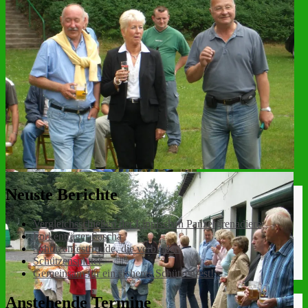
Neuste Berichte
Vergleichsschießen der Lippischen Panzergrenadiere
Forkenträger Sascha
Schützenfestfreude, die verbindet!
Schützensplitter
Gemeinsam für ein sicheres Schützenfest!
Anstehende Termine