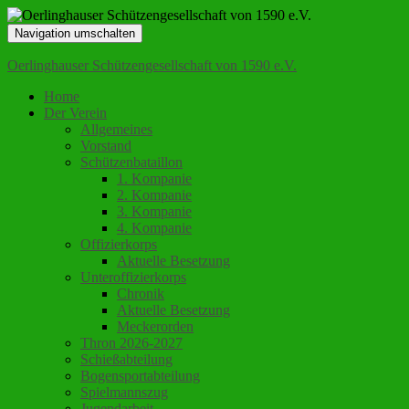
Navigation umschalten
Oerlinghauser Schützengesellschaft von 1590 e.V.
Home
Der Verein
Allgemeines
Vorstand
Schützenbataillon
1. Kompanie
2. Kompanie
3. Kompanie
4. Kompanie
Offizierkorps
Aktuelle Besetzung
Unteroffizierkorps
Chronik
Aktuelle Besetzung
Meckerorden
Thron 2026-2027
Schießabteilung
Bogensportabteilung
Spielmannszug
Jugendarbeit