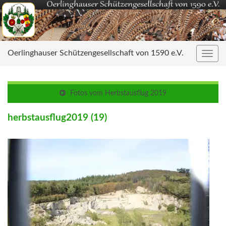
Oerlinghauser Schützengesellschaft von 1590 e.V.
Navig
umsc
Fotos vom Herbstausflug 2019
herbstausflug2019 (19)