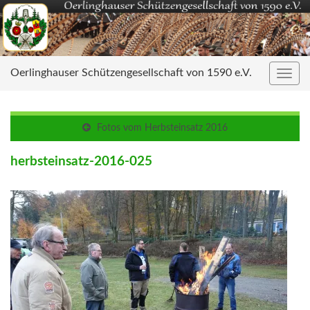
Oerlinghauser Schützengesellschaft von 1590 e.V.
Navig
umsc
Fotos vom Herbsteinsatz 2016
herbsteinsatz-2016-025