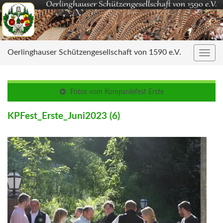
Oerlinghauser Schützengesellschaft von 1590 e.V.
Navig
umsc
Fotos vom Kompaniefest Erste
KPFest_Erste_Juni2023 (6)