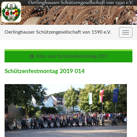
Oerlinghauser Schützengesellschaft von 1590 e.V.
Navig
umsc
Fotos vom Schützenfestmontag 2019
Schützenfestmontag 2019 014