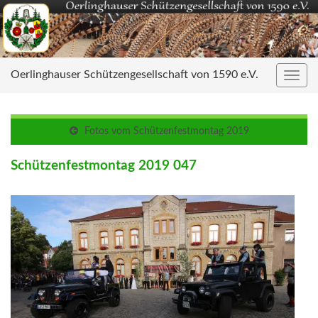
Oerlinghauser Schützengesellschaft von 1590 e.V.
Navig
umsc
Fotos vom Schützenfestmontag 2019
Schützenfestmontag 2019 047