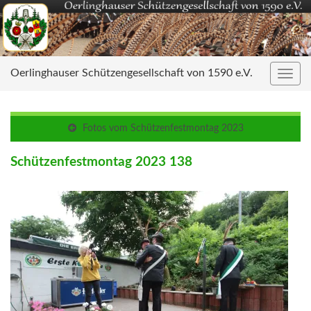
Oerlinghauser Schützengesellschaft von 1590 e.V.
Navig
umsc
Fotos vom Schützenfestmontag 2023
Schützenfestmontag 2023 138