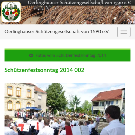
Oerlinghauser Schützengesellschaft von 1590 e.V.
Navig
umsc
Fotos vom Schützenfestsonntag 2014
Schützenfestsonntag 2014 002