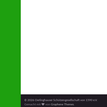
© 2026 Oerlinghauser Schützengesellschaft von 1590 e.V.
Gemacht mit
von
Graphene Themes
.