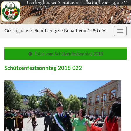
Oerlinghauser Schützengesellschaft von 1590 e.V.
Navig
umsc
Fotos vom Schützenfestsonntag 2018
Schützenfestsonntag 2018 022