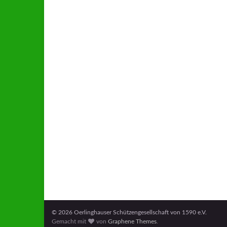
© 2026 Oerlinghauser Schützengesellschaft von 1590 e.V.
Gemacht mit
von
Graphene Themes
.