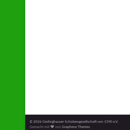
© 2026 Oerlinghauser Schützengesellschaft von 1590 e.V.
Gemacht mit
von
Graphene Themes
.