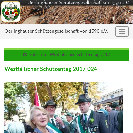
Oerlinghauser Schützengesellschaft von 1590 e.V.
Navig
umsc
Fotos vom Westfälischen Schützentag 2017
Westfälischer Schützentag 2017 024