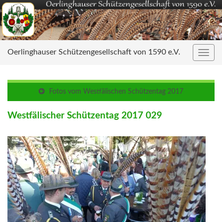
Oerlinghauser Schützengesellschaft von 1590 e.V.
Navig
umsc
Fotos vom Westfälischen Schützentag 2017
Westfälischer Schützentag 2017 029