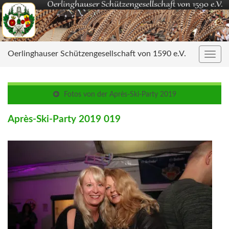
Oerlinghauser Schützengesellschaft von 1590 e.V.
Navig
umsc
Fotos von der Après-Ski-Party 2019
Après-Ski-Party 2019 019