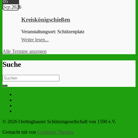
05
Sep.
2026
Kreiskönigschießen
Veranstaltungsort: Schützenplatz
Weiter lesen...
Alle Termine anzeigen
Suche
Search
for:
© 2026 Oerlinghauser Schützengesellschaft von 1590 e.V.
Gemacht mit
von
Graphene Themes
.