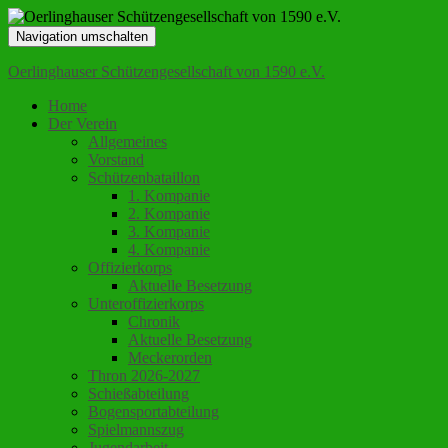
Navigation umschalten
Oerlinghauser Schützengesellschaft von 1590 e.V.
Home
Der Verein
Allgemeines
Vorstand
Schützenbataillon
1. Kompanie
2. Kompanie
3. Kompanie
4. Kompanie
Offizierkorps
Aktuelle Besetzung
Unteroffizierkorps
Chronik
Aktuelle Besetzung
Meckerorden
Thron 2026-2027
Schießabteilung
Bogensportabteilung
Spielmannszug
Jugendarbeit