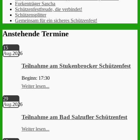
Forkenträger Sascha
Schützenfestfreude, die verbindet!
Schützensplitter
Gemeinsam für ein sicheres Schützenfest!
Anstehende Termine
15
Aug.
2026
Teilnahme am Stukenbrocker Schützenfest
Beginn: 17:30
Weiter lesen...
29
Aug.
2026
Teilnahme am Bad Salzufler Schützenfest
Weiter lesen...