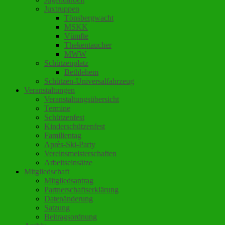
Juxtruppen
Tönsbergwacht
MSKK
Vümfte
Thekentaucher
MWW
Schützenplatz
Bethlehem
Schützen-Universalfahrzeug
Veranstaltungen
Veranstaltungsübersicht
Termine
Schützenfest
Kinderschützenfest
Familientag
Après-Ski-Party
Vereinsmeisterschaften
Arbeitseinsätze
Mitgliedschaft
Mitgliedsantrag
Partnerschaftserklärung
Datenänderung
Satzung
Beitragsordnung