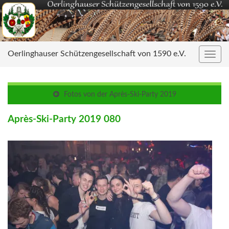
Oerlinghauser Schützengesellschaft von 1590 e.V.
Navig
umsc
Fotos von der Après-Ski-Party 2019
Après-Ski-Party 2019 080