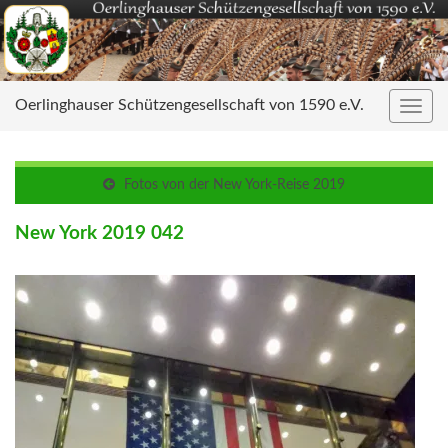
Oerlinghauser Schützengesellschaft von 1590 e.V.
Navig
umsc
Fotos von der New York-Reise 2019
New York 2019 042