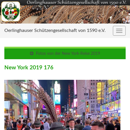
Oerlinghauser Schützengesellschaft von 1590 e.V.
Navig
umsc
Fotos von der New York-Reise 2019
New York 2019 176